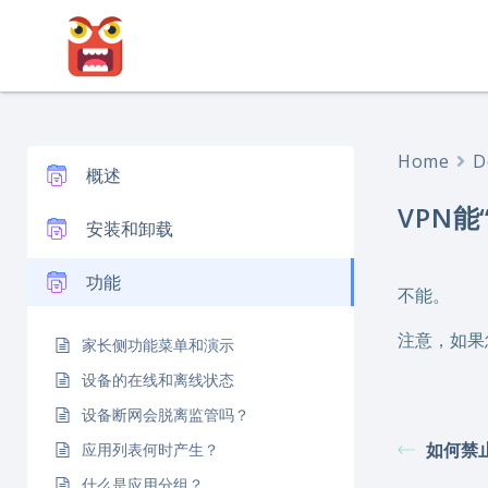
跳
转
到
内
容
Home
D
概述
VPN
安装和卸载
功能
不能。
注意，如果
家长侧功能菜单和演示
设备的在线和离线状态
设备断网会脱离监管吗？
如何禁
应用列表何时产生？
什么是应用分组？