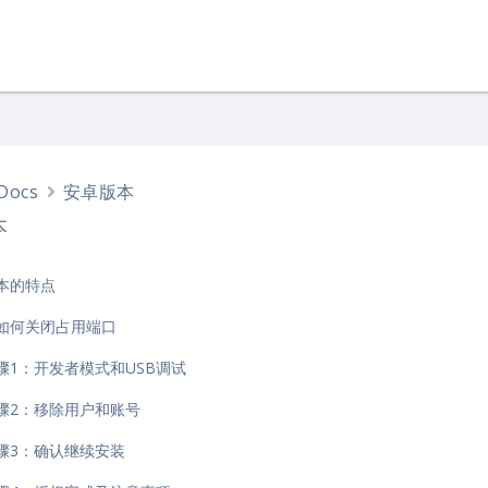
Docs
安卓版本
本
本的特点
如何关闭占用端口
骤1：开发者模式和USB调试
骤2：移除用户和账号
骤3：确认继续安装