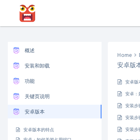
跳
转
到
内
容
概述
Home
安卓版
安装和卸载
功能
安卓版
安卓：
关键页说明
安装步
安卓版本
安装步
安装步
安卓版本的特点
安卓：如何关闭占用端口